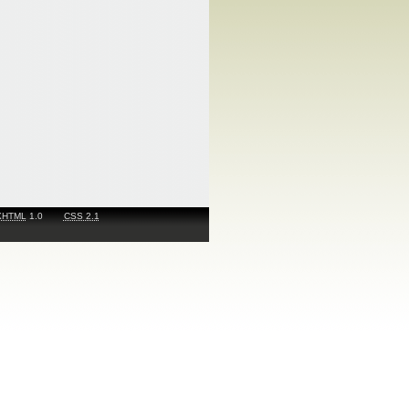
XHTML
1.0
CSS 2.1