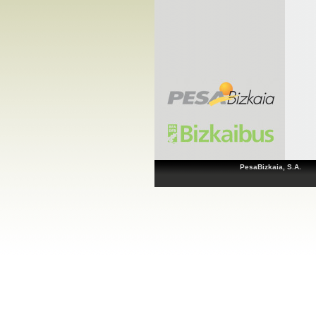
PesaBizkaia, S.A.