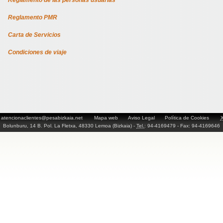
Reglamento de las personas usuarias
Reglamento PMR
Carta de Servicios
Condiciones de viaje
atencionaclientes@pesabizkaia.net
Mapa web
Aviso Legal
Política de Cookies
Bolunburu, 14 B. Pol. La Fletxa, 48330 Lemoa (Bizkaia) -
Tel.
: 94-4169479 - Fax: 94-4169646