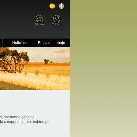
Meteo
Tráfico
r
Noticias
Bolsa de trabajo
os, prestando especial
ecto comportamiento ambiental