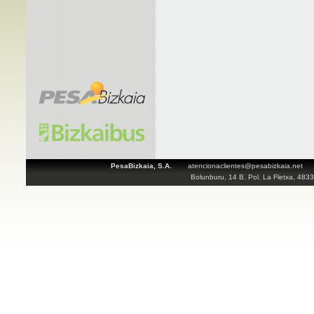
PesaBizkaia, S.A.
atencionaclientes@pesabizkaia.net
Bolunburu, 14 B. Pol. La Fletxa, 483