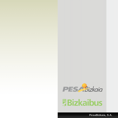
PesaBizkaia, S.A.