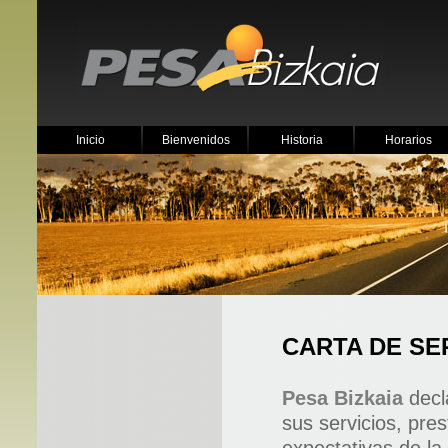
Inicio
Bienvenidos
Historia
Horarios
CARTA DE SE
Pesa Bizkaia
decl
sus servicios, pre