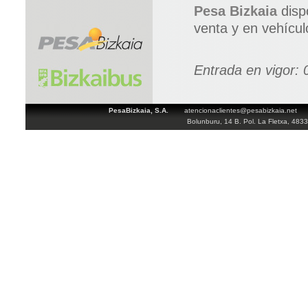
Pesa Bizkaia
disp
venta y en vehícul
Entrada en vigor:
PesaBizkaia, S.A.
atencionaclientes@pesabizkaia.net
Bolunburu, 14 B. Pol. La Fletxa, 483